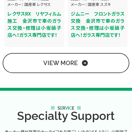
メーカー：
国産車
レクサス
メーカー：
国産車
スズキ
レクサスRX リヤフィルム
ジムニー フロントガラス
施工 金沢市で車のガラ
交換 金沢市で車のガラ
ス交換・修理は小坂硝子
ス交換・修理は小坂硝子
店へ！ガラス専門店です！
店へ！ガラス専門店です！
VIEW MORE
arrow_circle_right
texture
texture
S
E
R
V
I
C
E
Specialty Support
オーナー様が充実のカーライフをお過ごしいただけるように、小坂硝子