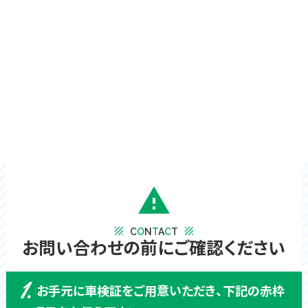
warning
texture
texture
C
O
N
T
A
C
T
お問い合わせの前にご確認ください
1.
お手元に車検証をご用意いただき、下記の赤枠