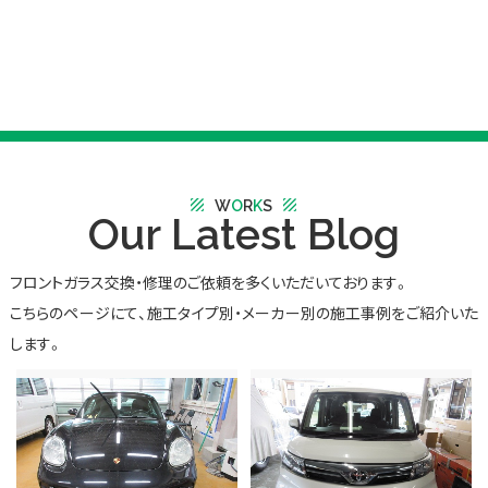
texture
texture
W
O
R
K
S
Our Latest Blog
フロントガラス交換・修理のご依頼を多くいただいております。
こちらのページにて、施工タイプ別・メーカー別の施工事例をご紹介いた
します。