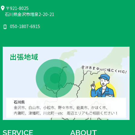
location_on
〒921-8025
石川県金沢市増泉2-20-21
050-1807-6915
phone_iphone
SERVICE
ABOUT